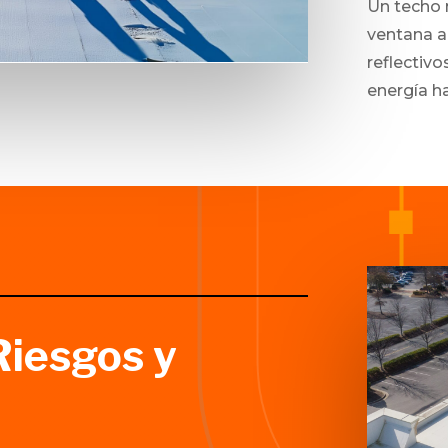
Un techo 
ventana a
reflectiv
energía h
Riesgos y