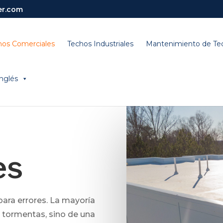
er.com
hos Comerciales
Techos Industriales
Mantenimiento de Te
Inglés
es
para errores. La mayoría
e tormentas, sino de una