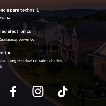
encia para techos IL
020 141
reo electrónico
@solarasunpower.com
ection
40 Long Meadow Ln, Saint Charles, IL
5