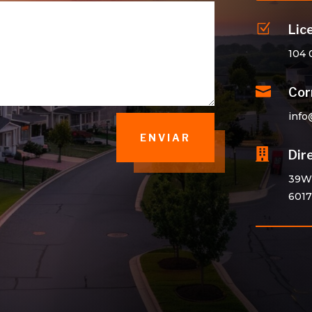
Z
Lic
104 

Cor
info
ENVIAR

Dir
39W2
6017